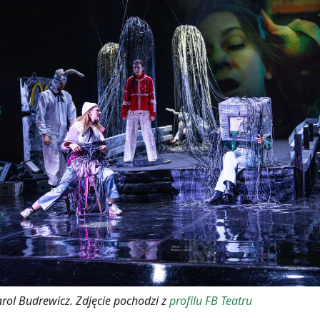
arol Budrewicz. Zdjęcie pochodzi z
profilu FB Teatru