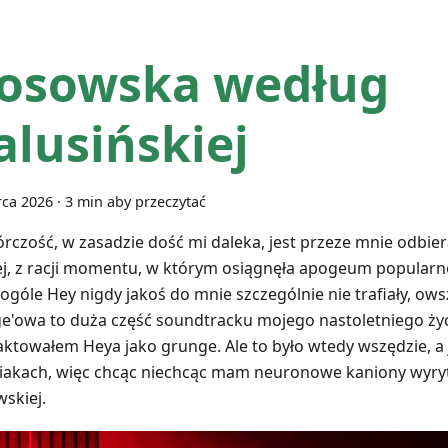
osowska według
alusińskiej
rca 2026
·
3 min aby przeczytać
wórczość, w zasadzie dość mi daleka, jest przeze mnie odbie
ej, z racji momentu, w którym osiągnęła apogeum popular
 ogóle Hey nigdy jakoś do mnie szczególnie nie trafiały, o
e'owa to duża część soundtracku mojego nastoletniego życi
raktowałem Heya jako grunge. Ale to było wtedy wszędzie, a
iakach, więc chcąc niechcąc mam neuronowe kaniony wyry
skiej.