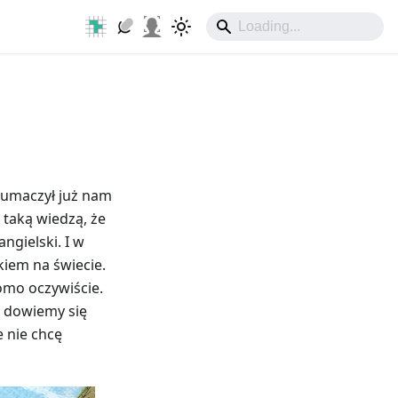
 tłumaczył już nam
 taką wiedzą, że
ngielski. I w
kiem na świecie.
domo oczywiście.
e dowiemy się
e nie chcę