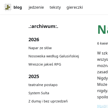
blog
jedzenie
teksty
giereczki
N
.:archiwum:.
2026
6 kwie
Napar ze słów
W szko
Nosowska według Galusińskiej
wszys
Wreszcie jakieś RPG
można
zasad
2025
Nigdy
Może 
teatralne postapo
nigdy
System Sulta
spoil
Z dumą i bez uprzedzeń