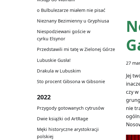
o Bulbulezarze miałem nie pisać
N
Nieznany Bezimienny u Gryphiusa
Niespodziewani goście w
G
cyrku Elsynor
Przedstawili mi tatę w Zielonej Górze
Lubuskie Gusła!
27 ma
Drakula w Lubuskim
Jej t
Sto procent Gibsona w Gibsonie
inacz
czy w
2022
grung
nie t
Przygody gotowanych cytrusów
ogóln
Dwie książki od ArtRage
Nosow
Męki historyczne arystokracji
polskiej