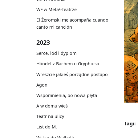
WF w Meta\-Teatrze
El Żeromski me acompaña cuando
canto mi canción
2023
Serce, lód i dyplom
Händel z Bachem u Gryphiusa
Wreszcie jakieś porządne postapo
Agon
Wspomnienia, bo nowa płyta
A w domu wieś
Teatr na ulicy
Tagi:
List do M.
Wstąp do Walhalli