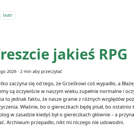
teatr
reszcie jakieś RPG
ego 2026
·
2 min aby przeczytać
tko zaczyna się od tego, że Grześkowi coś wypadło, a Błaże
emy są oczywiście w naszym wieku zupełnie normalne i oczy
ia to jednak faktu, że nasze granie z różnych względów poz
życzenia. Właśnie, bo o giereczkach będę pisał, bo ostatnio t
 blog w zasadzie kiedyś był o giereczkach głównie – a przyn
ć. Archiwum przepadło, nikt mi niczego nie udowodni.