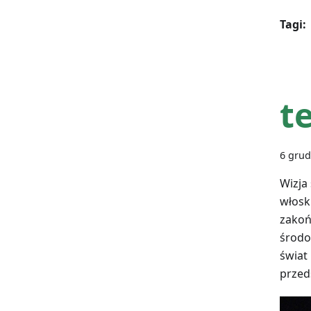
Tagi:
t
6 grud
Wizja
włosk
zakoń
środo
świat 
przed