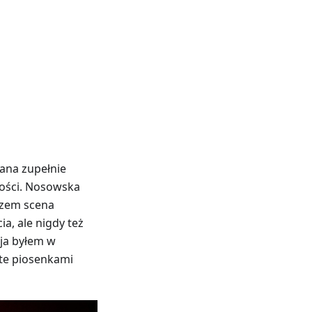
rana zupełnie
ności. Nosowska
wszem scena
a, ale nigdy też
 ja byłem w
te piosenkami