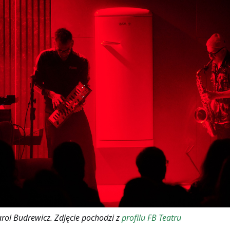
arol Budrewicz. Zdjęcie pochodzi z
profilu FB Teatru