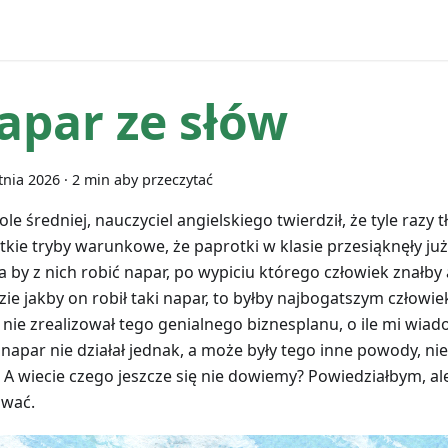
apar ze słów
tnia 2026
·
2 min aby przeczytać
le średniej, nauczyciel angielskiego twierdził, że tyle razy
tkie tryby warunkowe, że paprotki w klasie przesiąknęły już
 by z nich robić napar, po wypiciu którego człowiek znałby a
zie jakby on robił taki napar, to byłby najbogatszym człowie
 nie zrealizował tego genialnego biznesplanu, o ile mi wia
napar nie działał jednak, a może były tego inne powody, ni
. A wiecie czego jeszcze się nie dowiemy? Powiedziałbym, al
ować.