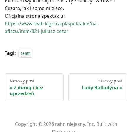
Polecam wybrać się na Piekary zobaczyć zarówno
Cezara, jak i samo miejsce.
Oficjalna strona spektaklu:
https://www.teatr.legnica.pl/spektakle/na-
afiszu/item/321-juliusz-cezar
Tagi:
teatr
Nowszy post
Starszy post
Z dumą i bez
Lady Balladyna
uprzedzeń
Copyright © 2026 rahn niejasny, Inc. Built with
Docusaurus.