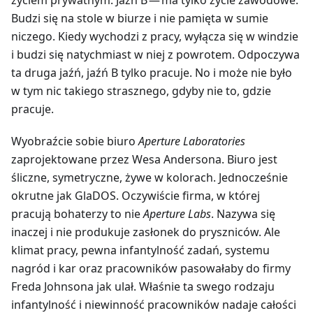
życiem prywatnym. Jaźń B — ma tylko życie zawodowe.
Budzi się na stole w biurze i nie pamięta w sumie
niczego. Kiedy wychodzi z pracy, wyłącza się w windzie
i budzi się natychmiast w niej z powrotem. Odpoczywa
ta druga jaźń, jaźń B tylko pracuje. No i może nie było
w tym nic takiego strasznego, gdyby nie to, gdzie
pracuje.
Wyobraźcie sobie biuro
Aperture Laboratories
zaprojektowane przez Wesa Andersona. Biuro jest
śliczne, symetryczne, żywe w kolorach. Jednocześnie
okrutne jak GlaDOS. Oczywiście firma, w której
pracują bohaterzy to nie
Aperture Labs
. Nazywa się
inaczej i nie produkuje zasłonek do pryszniców. Ale
klimat pracy, pewna infantylność zadań, systemu
nagród i kar oraz pracowników pasowałaby do firmy
Freda Johnsona jak ulał. Właśnie ta swego rodzaju
infantylność i niewinność pracowników nadaje całości