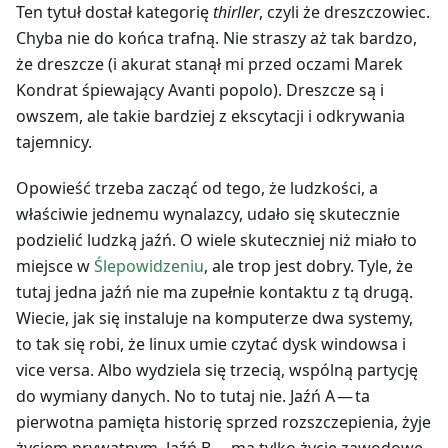
Ten tytuł dostał kategorię
thirller
, czyli że dreszczowiec.
Chyba nie do końca trafną. Nie straszy aż tak bardzo,
że dreszcze (i akurat stanął mi przed oczami Marek
Kondrat śpiewający Avanti popolo). Dreszcze są i
owszem, ale takie bardziej z ekscytacji i odkrywania
tajemnicy.
Opowieść trzeba zacząć od tego, że ludzkości, a
właściwie jednemu wynalazcy, udało się skutecznie
podzielić ludzką jaźń. O wiele skuteczniej niż miało to
miejsce w
Ślepowidzeniu
, ale trop jest dobry. Tyle, że
tutaj jedna jaźń nie ma zupełnie kontaktu z tą drugą.
Wiecie, jak się instaluje na komputerze dwa systemy,
to tak się robi, że linux umie czytać dysk windowsa i
vice versa. Albo wydziela się trzecią, wspólną partycję
do wymiany danych. No to tutaj nie. Jaźń A — ta
pierwotna pamięta historię sprzed rozszczepienia, żyje