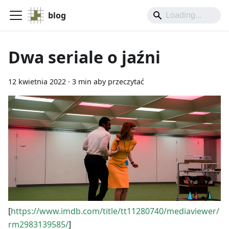
blog
Dwa seriale o jaźni
12 kwietnia 2022
·
3 min aby przeczytać
[
https://www.imdb.com/title/tt11280740/mediaviewer/
rm2983139585/
]