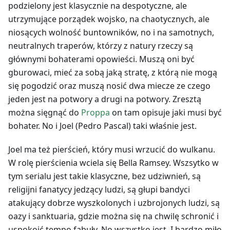
podzielony jest klasycznie na despotyczne, ale
utrzymujące porządek wojsko, na chaotycznych, ale
niosących wolność buntowników, no i na samotnych,
neutralnych traperów, którzy z natury rzeczy są
głównymi bohaterami opowieści. Muszą oni być
gburowaci, mieć za sobą jaką stratę, z którą nie mogą
się pogodzić oraz muszą nosić dwa miecze ze czego
jeden jest na potwory a drugi na potwory. Zresztą
można sięgnąć do
Proppa
on tam opisuje jaki musi być
bohater. No i Joel (Pedro Pascal) taki właśnie jest.
Joel ma też pierścień, który musi wrzucić do wulkanu.
W rolę pierścienia wciela się Bella Ramsey. Wszsytko w
tym serialu jest takie klasyczne, bez udziwnień, są
religijni fanatycy jedzący ludzi, są głupi bandyci
atakujący dobrze wyszkolonych i uzbrojonych ludzi, są
oazy i sanktuaria, gdzie można się na chwilę schronić i
uspokoić tempo fabuły. No wszystko jest. I bardzo miło