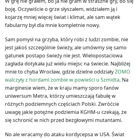
W grę nie grałem, bo ja nie gram w straszne gry, bo się
boję. Oczywiście o grze słyszałem, widziałem ją i
kojarzę mniej więcej świat i klimat, ale sam wątek
fabularny był dla mnie kompletnie nowy.
Sam pomysł na grzyba, który robi z ludzi zombie, nie
jest jakoś szczególnie świeży, ale umówmy się samo
gatunek postapo świeży nie jest. Wielopostaciowa
zagłada dotykała już wielu miejsc na świecie. Najbliżej
mnie to chyba Wrocław, gdzie dzielne oddziały
ZOMO
walczyły z hordami zombie w powieści u Szmidta
. Na
marginesie wiem, że w kraju mamy sporo fanów
uniwersum Metra, którzy umieszczają fabułę w
różnych podziemnych częściach Polski. Zwróćcie
uwagę jakie potężne podziemia KGHM-u czekają, że
się schronić w nich przed bezgłowymi mutantami.
No ale wracamy do ataku kordycepsa w USA. Świat